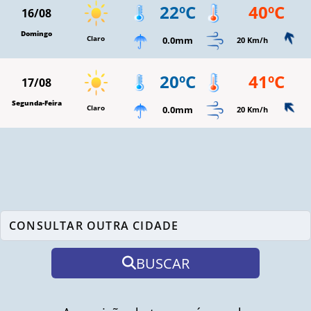
22ºC
40ºC
16/08
Domingo
Claro
0.0mm
20 Km/h
20ºC
41ºC
17/08
Segunda-Feira
Claro
0.0mm
20 Km/h
BUSCAR