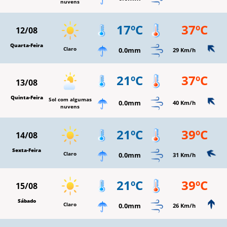
nuvens
17ºC
37ºC
12/08
Quarta-Feira
Claro
0.0mm
29 Km/h
21ºC
37ºC
13/08
Quinta-Feira
Sol com algumas
0.0mm
40 Km/h
nuvens
21ºC
39ºC
14/08
Sexta-Feira
Claro
0.0mm
31 Km/h
21ºC
39ºC
15/08
Sábado
Claro
0.0mm
26 Km/h