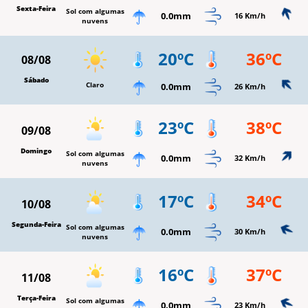
Sexta-Feira
Sol com algumas
0.0mm
16 Km/h
nuvens
20ºC
36ºC
08/08
Sábado
Claro
0.0mm
26 Km/h
23ºC
38ºC
09/08
Domingo
Sol com algumas
0.0mm
32 Km/h
nuvens
17ºC
34ºC
10/08
Segunda-Feira
Sol com algumas
0.0mm
30 Km/h
nuvens
16ºC
37ºC
11/08
Terça-Feira
Sol com algumas
0.0mm
23 Km/h