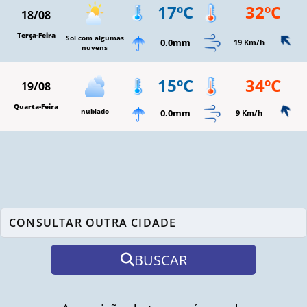
17ºC
32ºC
18/08
Terça-Feira
Sol com algumas
0.0mm
19 Km/h
nuvens
15ºC
34ºC
19/08
Quarta-Feira
nublado
0.0mm
9 Km/h
BUSCAR