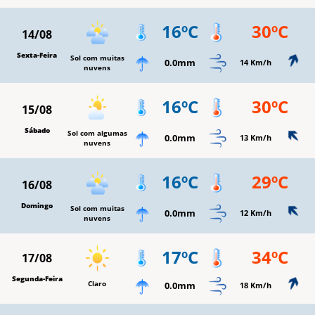
16ºC
30ºC
14/08
Sexta-Feira
Sol com muitas
0.0mm
14 Km/h
nuvens
16ºC
30ºC
15/08
Sábado
Sol com algumas
0.0mm
13 Km/h
nuvens
16ºC
29ºC
16/08
Domingo
Sol com muitas
0.0mm
12 Km/h
nuvens
17ºC
34ºC
17/08
Segunda-Feira
Claro
0.0mm
18 Km/h