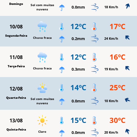
Domingo
Sol com muitas
0.0mm
18 Km/h
nuvens
12ºC
17ºC
10/08
Segunda-Feira
Chuva fraca
0.2mm
24 Km/h
12ºC
16ºC
11/08
Terça-Feira
Chuva fraca
0.3mm
19 Km/h
14ºC
25ºC
12/08
Quarta-Feira
Sol com muitas
0.0mm
10 Km/h
nuvens
15ºC
30ºC
13/08
Quinta-Feira
Claro
0.0mm
20 Km/h