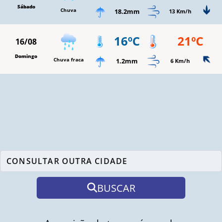
Sábado
Chuva
18.2mm
13 Km/h
16ºC
21ºC
16/08
Domingo
Chuva fraca
1.2mm
6 Km/h
BUSCAR