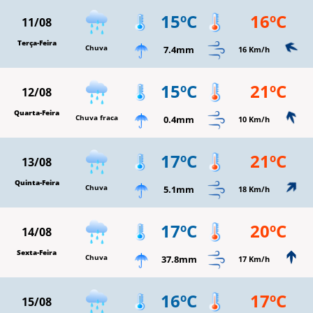
15ºC
16ºC
11/08
Terça-Feira
Chuva
7.4mm
16 Km/h
15ºC
21ºC
12/08
Quarta-Feira
Chuva fraca
0.4mm
10 Km/h
17ºC
21ºC
13/08
Quinta-Feira
Chuva
5.1mm
18 Km/h
17ºC
20ºC
14/08
Sexta-Feira
Chuva
37.8mm
17 Km/h
16ºC
17ºC
15/08