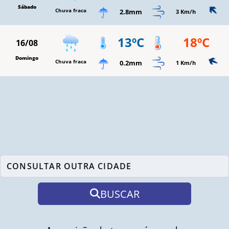
Sábado
Chuva fraca
2.8mm
3 Km/h
13ºC
18ºC
16/08
Domingo
Chuva fraca
0.2mm
1 Km/h
BUSCAR