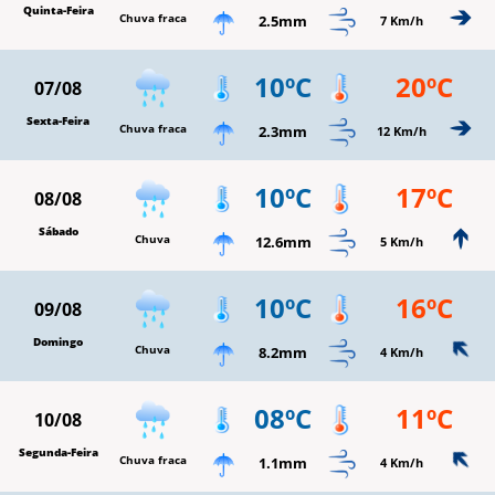
Quinta-Feira
Chuva fraca
2.5mm
7 Km/h
10ºC
20ºC
07/08
Sexta-Feira
Chuva fraca
2.3mm
12 Km/h
10ºC
17ºC
08/08
Sábado
Chuva
12.6mm
5 Km/h
10ºC
16ºC
09/08
Domingo
Chuva
8.2mm
4 Km/h
08ºC
11ºC
10/08
Segunda-Feira
Chuva fraca
1.1mm
4 Km/h