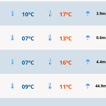
10ºC
17ºC
3.9
07ºC
13ºC
0.6
07ºC
16ºC
4.4
09ºC
11ºC
44.9