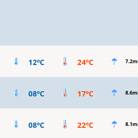
12ºC
24ºC
7.2
08ºC
17ºC
8.6
08ºC
22ºC
8.1