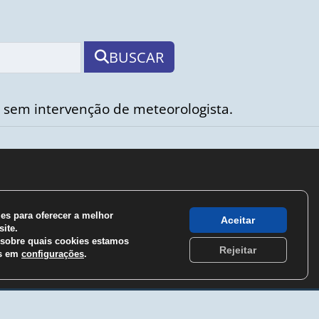
BUSCAR
 sem intervenção de meteorologista.
s para oferecer a melhor
Aceitar
ite.
sobre quais cookies estamos
Rejeitar
os em
configurações
.