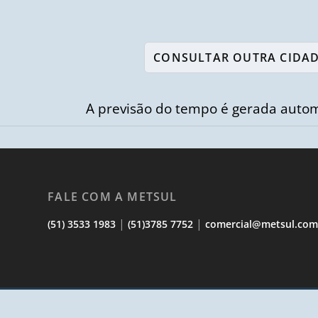
A previsão do tempo é gerada autom
FALE COM A METSUL
|
|
(51) 3533 1983
(51)3785 7752
comercial@metsul.co