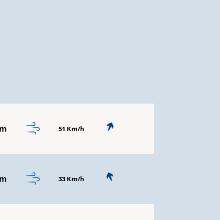
mm
51 Km/h
mm
33 Km/h