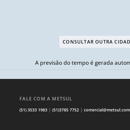
A previsão do tempo é gerada autom
FALE COM A METSUL
|
|
(51) 3533 1983
(51)3785 7752
comercial@metsul.co