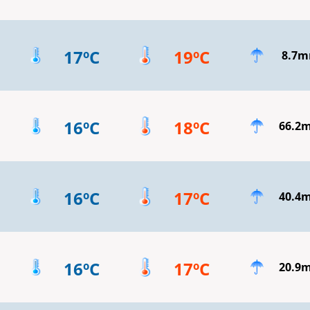
17ºC
19ºC
8.7
16ºC
18ºC
66.2
16ºC
17ºC
40.4
16ºC
17ºC
20.9