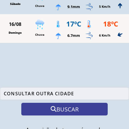
Sábado
Chuva
9.1mm
5 Km/h
17ºC
18ºC
16/08
Domingo
Chuva
6.7mm
6 Km/h
BUSCAR