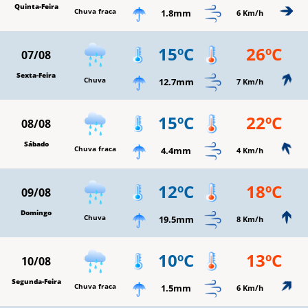
Quinta-Feira
Chuva fraca
1.8mm
6 Km/h
15ºC
26ºC
07/08
Sexta-Feira
Chuva
12.7mm
7 Km/h
15ºC
22ºC
08/08
Sábado
Chuva fraca
4.4mm
4 Km/h
12ºC
18ºC
09/08
Domingo
Chuva
19.5mm
8 Km/h
10ºC
13ºC
10/08
Segunda-Feira
Chuva fraca
1.5mm
6 Km/h