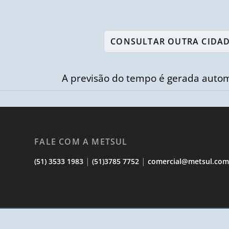
A previsão do tempo é gerada autom
FALE COM A METSUL
|
|
(51) 3533 1983
(51)3785 7752
comercial@metsul.co