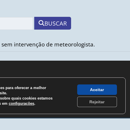
BUSCAR
 sem intervenção de meteorologista.
s para oferecer a melhor
Aceitar
ite.
sobre quais cookies estamos
Rejeitar
os em
configurações
.