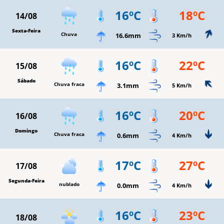
16ºC
18ºC
14/08
Sexta-Feira
Chuva
16.6mm
3 Km/h
16ºC
22ºC
15/08
Sábado
Chuva fraca
3.1mm
5 Km/h
16ºC
20ºC
16/08
Domingo
Chuva fraca
0.6mm
4 Km/h
17ºC
27ºC
17/08
Segunda-Feira
nublado
0.0mm
4 Km/h
16ºC
23ºC
18/08