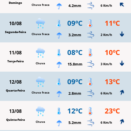
Domingo
Chuva fraca
4.2mm
6 Km/h
09ºC
11ºC
10/08
Segunda-Feira
Chuva fraca
3.2mm
2 Km/h
08ºC
10ºC
11/08
Terça-Feira
Chuva
15.8mm
3 Km/h
09ºC
13ºC
12/08
Quarta-Feira
Chuva fraca
2.8mm
6 Km/h
12ºC
23ºC
13/08
Quinta-Feira
Chuva
5.2mm
6 Km/h