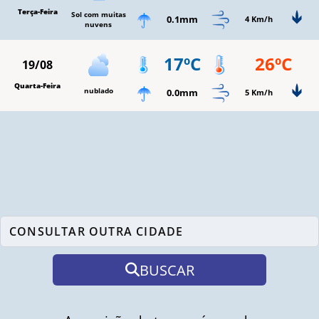
Terça-Feira
Sol com muitas
0.1mm
4 Km/h
nuvens
17ºC
26ºC
19/08
Quarta-Feira
nublado
0.0mm
5 Km/h
BUSCAR