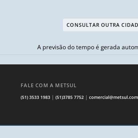
A previsão do tempo é gerada autom
FALE COM A METSUL
|
|
(51) 3533 1983
(51)3785 7752
comercial@metsul.co