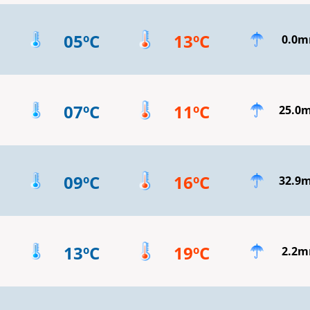
05ºC
13ºC
0.0
07ºC
11ºC
25.0
09ºC
16ºC
32.9
13ºC
19ºC
2.2