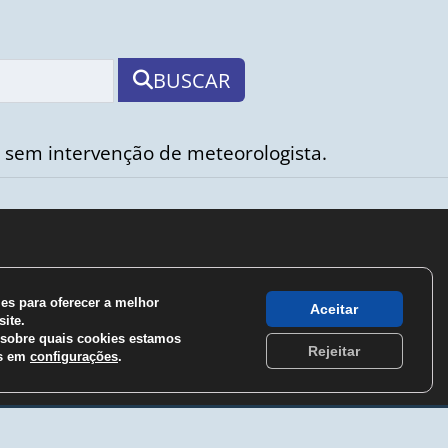
BUSCAR
 sem intervenção de meteorologista.
s para oferecer a melhor
Aceitar
ite.
sobre quais cookies estamos
Rejeitar
os em
configurações
.