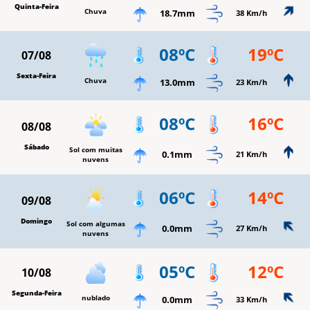
Quinta-Feira
Chuva
18.7mm
38 Km/h
08ºC
19ºC
07/08
Sexta-Feira
Chuva
13.0mm
23 Km/h
08ºC
16ºC
08/08
Sábado
Sol com muitas
0.1mm
21 Km/h
nuvens
06ºC
14ºC
09/08
Domingo
Sol com algumas
0.0mm
27 Km/h
nuvens
05ºC
12ºC
10/08
Segunda-Feira
nublado
0.0mm
33 Km/h