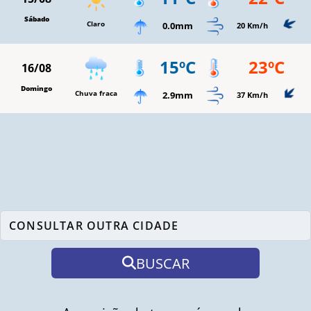
Sábado
Claro
0.0mm
20 Km/h
15ºC
23ºC
16/08
Domingo
Chuva fraca
2.9mm
37 Km/h
BUSCAR