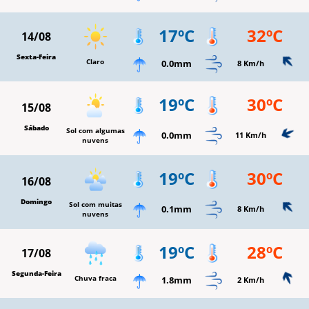
17ºC
32ºC
14/08
Sexta-Feira
Claro
0.0mm
8 Km/h
19ºC
30ºC
15/08
Sábado
Sol com algumas
0.0mm
11 Km/h
nuvens
19ºC
30ºC
16/08
Domingo
Sol com muitas
0.1mm
8 Km/h
nuvens
19ºC
28ºC
17/08
Segunda-Feira
Chuva fraca
1.8mm
2 Km/h