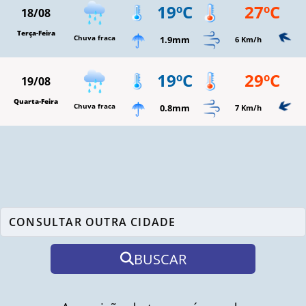
19ºC
27ºC
18/08
Terça-Feira
Chuva fraca
1.9mm
6 Km/h
19ºC
29ºC
19/08
Quarta-Feira
Chuva fraca
0.8mm
7 Km/h
BUSCAR