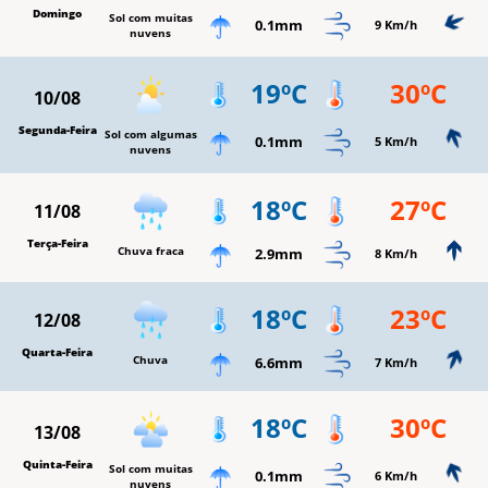
Domingo
Sol com muitas
0.1mm
9 Km/h
nuvens
19ºC
30ºC
10/08
Segunda-Feira
Sol com algumas
0.1mm
5 Km/h
nuvens
18ºC
27ºC
11/08
Terça-Feira
Chuva fraca
2.9mm
8 Km/h
18ºC
23ºC
12/08
Quarta-Feira
Chuva
6.6mm
7 Km/h
18ºC
30ºC
13/08
Quinta-Feira
Sol com muitas
0.1mm
6 Km/h
nuvens