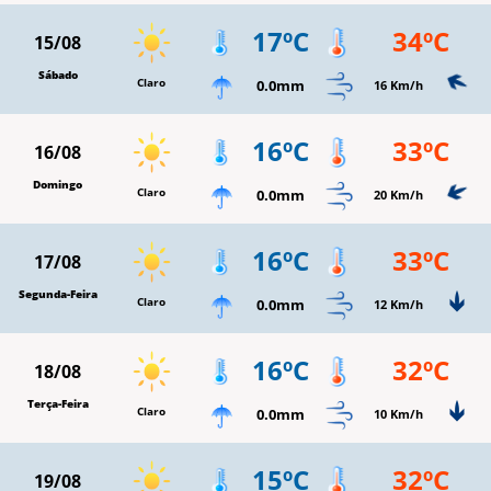
17ºC
34ºC
15/08
Sábado
Claro
0.0mm
16 Km/h
16ºC
33ºC
16/08
Domingo
Claro
0.0mm
20 Km/h
16ºC
33ºC
17/08
Segunda-Feira
Claro
0.0mm
12 Km/h
16ºC
32ºC
18/08
Terça-Feira
Claro
0.0mm
10 Km/h
15ºC
32ºC
19/08