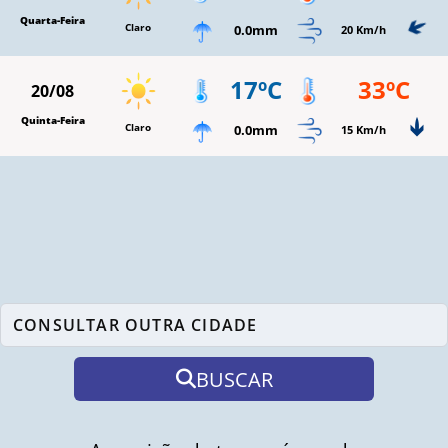
Quarta-Feira
Claro
0.0mm
20 Km/h
17ºC
33ºC
20/08
Quinta-Feira
Claro
0.0mm
15 Km/h
BUSCAR