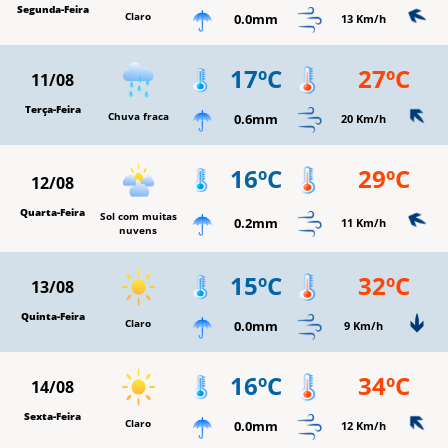
Segunda-Feira
Claro
0.0mm
13 Km/h
17ºC
27ºC
11/08
Terça-Feira
Chuva fraca
0.6mm
20 Km/h
16ºC
29ºC
12/08
Quarta-Feira
Sol com muitas
0.2mm
11 Km/h
nuvens
15ºC
32ºC
13/08
Quinta-Feira
Claro
0.0mm
9 Km/h
16ºC
34ºC
14/08
Sexta-Feira
Claro
0.0mm
12 Km/h