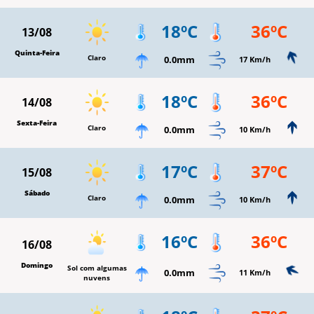
18ºC
36ºC
13/08
Quinta-Feira
Claro
0.0mm
17 Km/h
18ºC
36ºC
14/08
Sexta-Feira
Claro
0.0mm
10 Km/h
17ºC
37ºC
15/08
Sábado
Claro
0.0mm
10 Km/h
16ºC
36ºC
16/08
Domingo
Sol com algumas
0.0mm
11 Km/h
nuvens