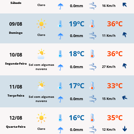
Sábado
Claro
0.0mm
16 Km/h
19ºC
36ºC
09/08
Domingo
Claro
0.0mm
11 Km/h
18ºC
36ºC
10/08
Segunda-Feira
Sol com algumas
0.0mm
27 Km/h
nuvens
17ºC
33ºC
11/08
Terça-Feira
Sol com algumas
0.0mm
15 Km/h
nuvens
16ºC
35ºC
12/08
Quarta-Feira
Claro
0.0mm
12 Km/h