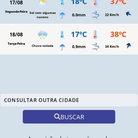
18ºC
37ºC
17/08
Segunda-Feira
Sol com algumas
0.0mm
22 Km/h
nuvens
17ºC
38ºC
18/08
Terça-Feira
Chuva isolada
0.9mm
34 Km/h
BUSCAR