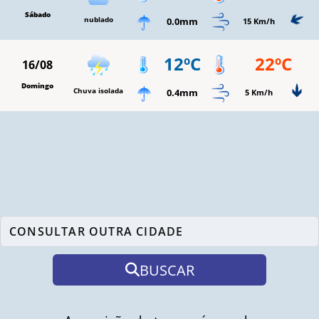
Sábado
nublado
0.0mm
15 Km/h
12ºC
22ºC
16/08
Domingo
Chuva isolada
0.4mm
5 Km/h
BUSCAR