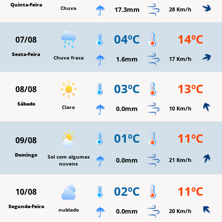
Quinta-Feira
Chuva
17.3mm
28 Km/h
04ºC
14ºC
07/08
Sexta-Feira
Chuva fraca
1.6mm
17 Km/h
03ºC
13ºC
08/08
Sábado
Claro
0.0mm
10 Km/h
01ºC
11ºC
09/08
Domingo
Sol com algumas
0.0mm
21 Km/h
nuvens
02ºC
11ºC
10/08
Segunda-Feira
nublado
0.0mm
20 Km/h