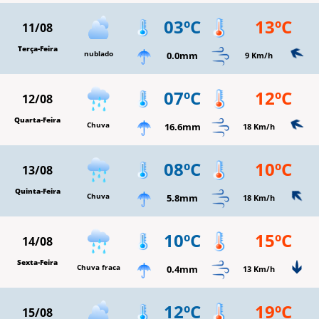
03ºC
13ºC
11/08
Terça-Feira
nublado
0.0mm
9 Km/h
07ºC
12ºC
12/08
Quarta-Feira
Chuva
16.6mm
18 Km/h
08ºC
10ºC
13/08
Quinta-Feira
Chuva
5.8mm
18 Km/h
10ºC
15ºC
14/08
Sexta-Feira
Chuva fraca
0.4mm
13 Km/h
12ºC
19ºC
15/08