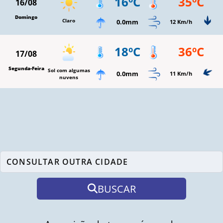
16ºC
35ºC
16/08
Domingo
Claro
0.0mm
12 Km/h
18ºC
36ºC
17/08
Segunda-Feira
Sol com algumas
0.0mm
11 Km/h
nuvens
BUSCAR