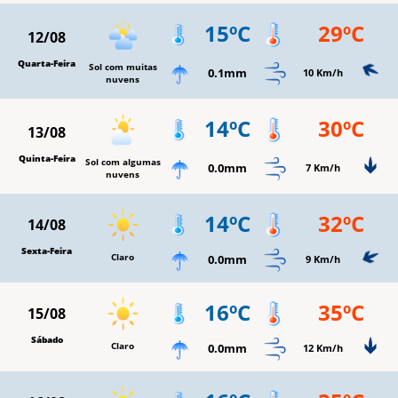
15ºC
29ºC
12/08
Quarta-Feira
Sol com muitas
0.1mm
10 Km/h
nuvens
14ºC
30ºC
13/08
Quinta-Feira
Sol com algumas
0.0mm
7 Km/h
nuvens
14ºC
32ºC
14/08
Sexta-Feira
Claro
0.0mm
9 Km/h
16ºC
35ºC
15/08
Sábado
Claro
0.0mm
12 Km/h