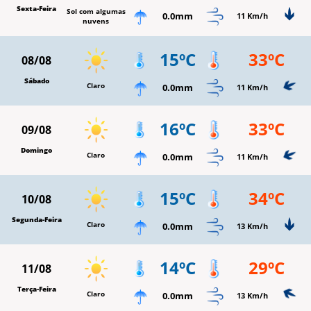
Sexta-Feira
Sol com algumas
0.0mm
11 Km/h
nuvens
15ºC
33ºC
08/08
Sábado
Claro
0.0mm
11 Km/h
16ºC
33ºC
09/08
Domingo
Claro
0.0mm
11 Km/h
15ºC
34ºC
10/08
Segunda-Feira
Claro
0.0mm
13 Km/h
14ºC
29ºC
11/08
Terça-Feira
Claro
0.0mm
13 Km/h