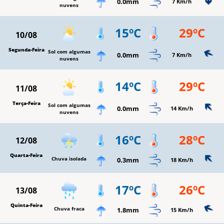
0.0mm
7 Km/h
nuvens
15ºC
29ºC
10/08
Segunda-Feira
Sol com algumas
0.0mm
7 Km/h
nuvens
14ºC
29ºC
11/08
Terça-Feira
Sol com algumas
0.0mm
14 Km/h
nuvens
16ºC
28ºC
12/08
Quarta-Feira
Chuva isolada
0.3mm
18 Km/h
17ºC
26ºC
13/08
Quinta-Feira
Chuva fraca
1.8mm
15 Km/h