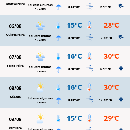
Quarta-Feira
Sol com algumas
0.0mm
9 Km/h
nuvens
15ºC
28ºC
06/08
Quinta-Feira
Sol com muitas
0.1mm
10 Km/h
nuvens
16ºC
30ºC
07/08
Sexta-Feira
Sol com muitas
0.1mm
6 Km/h
nuvens
16ºC
30ºC
08/08
Sábado
Sol com algumas
0.0mm
10 Km/h
nuvens
15ºC
29ºC
09/08
Domingo
Sol com algumas