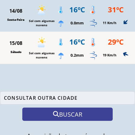
16ºC
31ºC
14/08
Sexta-Feira
Sol com algumas
0.0mm
11 Km/h
nuvens
16ºC
29ºC
15/08
Sábado
Sol com algumas
0.2mm
19 Km/h
nuvens
BUSCAR