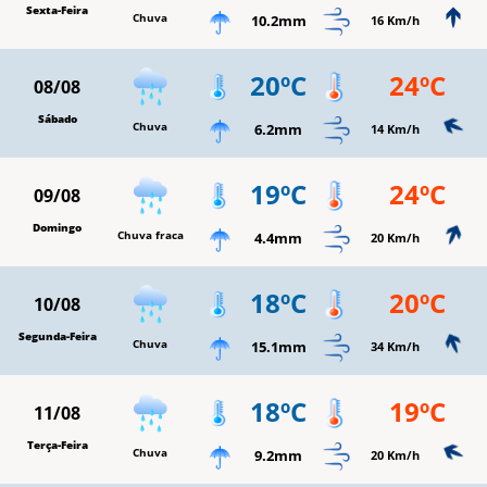
Sexta-Feira
Chuva
10.2mm
16 Km/h
20ºC
24ºC
08/08
Sábado
Chuva
6.2mm
14 Km/h
19ºC
24ºC
09/08
Domingo
Chuva fraca
4.4mm
20 Km/h
18ºC
20ºC
10/08
Segunda-Feira
Chuva
15.1mm
34 Km/h
18ºC
19ºC
11/08
Terça-Feira
Chuva
9.2mm
20 Km/h