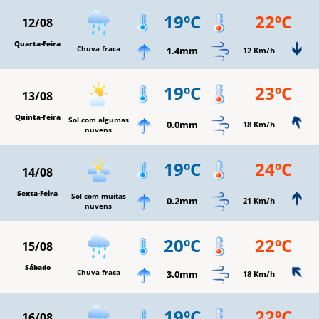
19ºC
22ºC
12/08
Quarta-Feira
Chuva fraca
1.4mm
12 Km/h
19ºC
23ºC
13/08
Quinta-Feira
Sol com algumas
0.0mm
18 Km/h
nuvens
19ºC
24ºC
14/08
Sexta-Feira
Sol com muitas
0.2mm
21 Km/h
nuvens
20ºC
22ºC
15/08
Sábado
Chuva fraca
3.0mm
18 Km/h
19ºC
22ºC
16/08