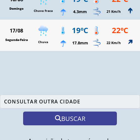
Domingo
Chuva fraca
4.3mm
21 Km/h
19ºC
22ºC
17/08
Segunda-Feira
Chuva
17.8mm
22 Km/h
BUSCAR