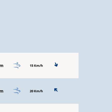
mm
15 Km/h
mm
20 Km/h