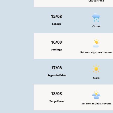
Chuva fraca
15/08
Sábado
Chuva
16/08
Domingo
Sol com algumas nuvens
17/08
Segunda-Feira
Claro
18/08
Terça-Feira
Sol com muitas nuvens