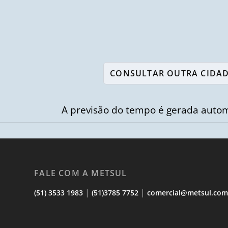
A previsão do tempo é gerada autom
FALE COM A METSUL
|
|
(51) 3533 1983
(51)3785 7752
comercial@metsul.co