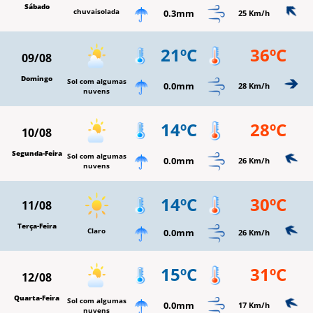
Sábado
chuvaisolada
0.3mm
25 Km/h
21ºC
36ºC
09/08
Domingo
Sol com algumas
0.0mm
28 Km/h
nuvens
14ºC
28ºC
10/08
Segunda-Feira
Sol com algumas
0.0mm
26 Km/h
nuvens
14ºC
30ºC
11/08
Terça-Feira
Claro
0.0mm
26 Km/h
15ºC
31ºC
12/08
Quarta-Feira
Sol com algumas
0.0mm
17 Km/h
nuvens