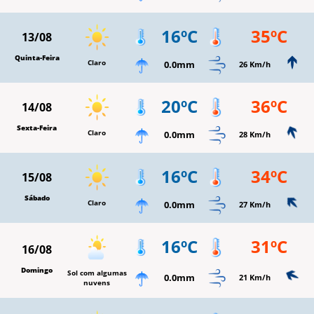
16ºC
35ºC
13/08
Quinta-Feira
Claro
0.0mm
26 Km/h
20ºC
36ºC
14/08
Sexta-Feira
Claro
0.0mm
28 Km/h
16ºC
34ºC
15/08
Sábado
Claro
0.0mm
27 Km/h
16ºC
31ºC
16/08
Domingo
Sol com algumas
0.0mm
21 Km/h
nuvens