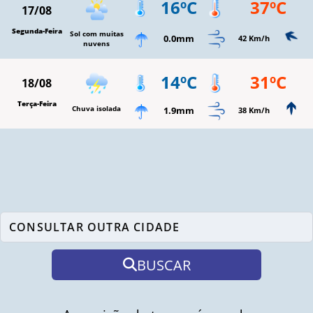
16ºC
37ºC
17/08
Segunda-Feira
Sol com muitas
0.0mm
42 Km/h
nuvens
14ºC
31ºC
18/08
Terça-Feira
Chuva isolada
1.9mm
38 Km/h
BUSCAR