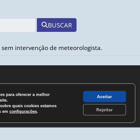
BUSCAR
 sem intervenção de meteorologista.
s para oferecer a melhor
Aceitar
ite.
sobre quais cookies estamos
Rejeitar
os em
configurações
.