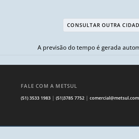
A previsão do tempo é gerada autom
FALE COM A METSUL
|
|
(51) 3533 1983
(51)3785 7752
comercial@metsul.co