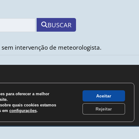
BUSCAR
 sem intervenção de meteorologista.
s para oferecer a melhor
Aceitar
ite.
sobre quais cookies estamos
Rejeitar
os em
configurações
.