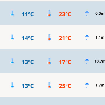
11ºC
23ºC
0.0
14ºC
21ºC
1.1
13ºC
17ºC
10.7
13ºC
25ºC
1.7