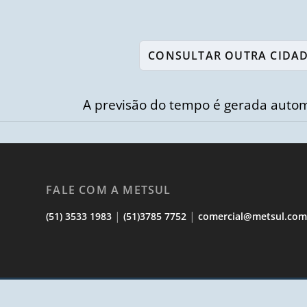
A previsão do tempo é gerada autom
FALE COM A METSUL
|
|
(51) 3533 1983
(51)3785 7752
comercial@metsul.co