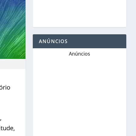
ANÚNCIOS
Anúncios
ório
,
itude,