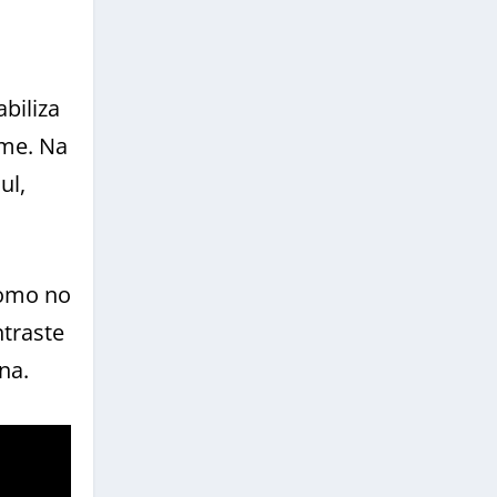
biliza
rme. Na
ul,
como no
ntraste
na.