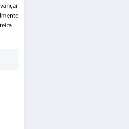
avançar
almente
teira