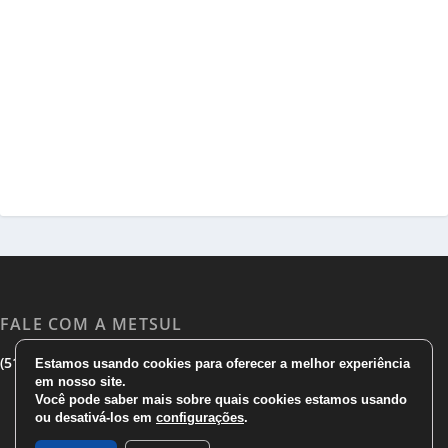
FALE COM A METSUL
|
|
(51) 3533 1983
(51)3785 7752
comercial@metsul.com
Estamos usando cookies para oferecer a melhor experiência
em nosso site.
Você pode saber mais sobre quais cookies estamos usando
ou desativá-los em
configurações
.