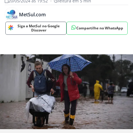
20/05/2024 às 19:52
•
leitura em 5 min
MetSul.com
Siga a MetSul no Google
Compartilhe no WhatsApp
Discover