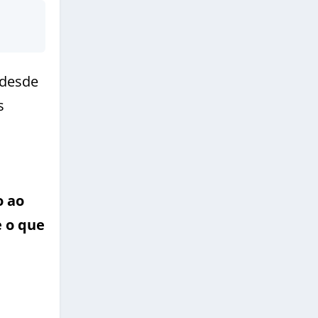
 desde
s
o ao
e o que