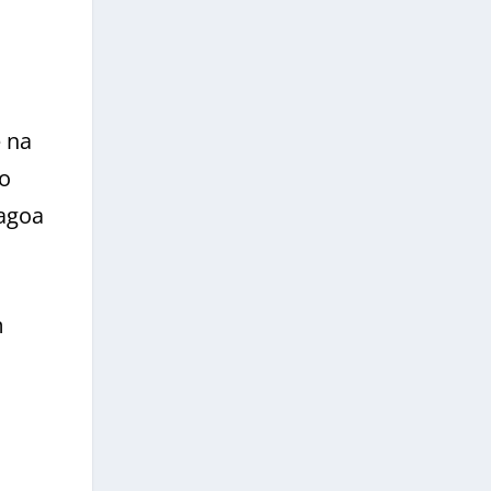
e na
to
Lagoa
m