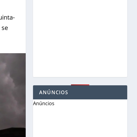
uinta-
 se
ANÚNCIOS
Anúncios