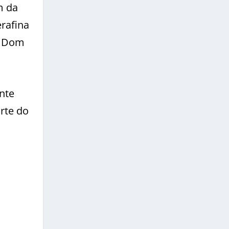
m da
rafina
m Dom
nte
rte do