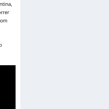
ntina,
orrer
 com
o