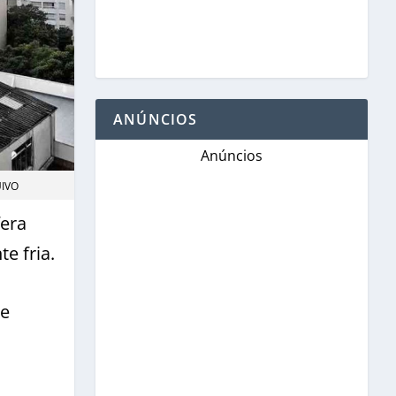
ANÚNCIOS
Anúncios
UIVO
fera
e fria.
 e