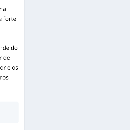
uma
 forte
ande do
r de
or e os
tros