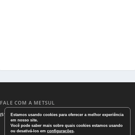
FALE COM A METSUL
|
|
(51) 3533 1983
(51)3785 7752
comercial@metsul.com
Estamos usando cookies para oferecer a melhor experiência
em nosso site.
Você pode saber mais sobre quais cookies estamos usando
ou desativá-los em
configurações
.