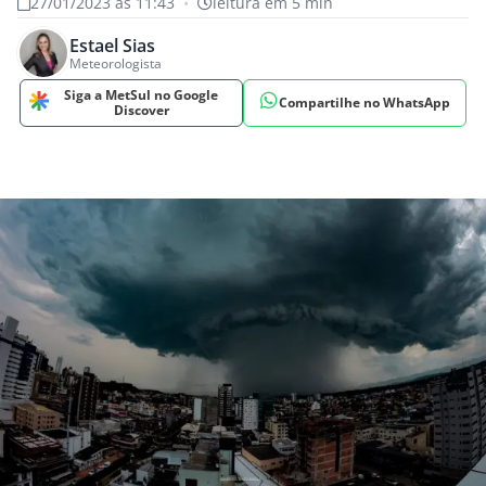
27/01/2023 às 11:43
•
leitura em 5 min
Estael Sias
Meteorologista
Siga a MetSul no Google
Compartilhe no WhatsApp
Discover