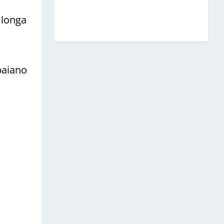
 longa
baiano