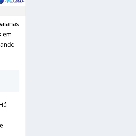
baianas
s em
tando
 Há
de