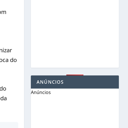
com
nizar
poca do
ANÚNCIOS
 do
Anúncios
 da