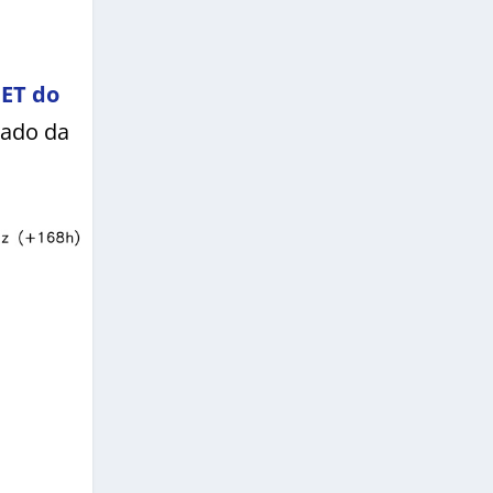
ET do
tado da