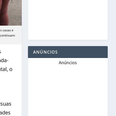
s casas e
e continuam
s
ANÚNCIOS
nda-
Anúncios
tal, o
 suas
dades