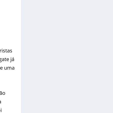
.
ristas
ate já
de uma
são
a
i