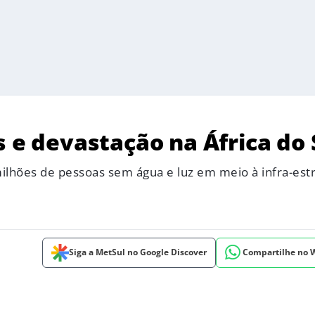
s e devastação na África do 
hões de pessoas sem água e luz em meio à infra-est
Siga a MetSul no Google Discover
Compartilhe no