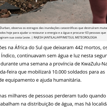
urban, observa os estragos das inundações catastróficas que destruíram muita
dados hoje para ajudar a restaurar a energia e a água e procurar 63 pessoas qu
ingiram sua costa Leste. | RAJESH JANTILAL/AFP/METSUL METEOROLOGIA
es na África do Sul que deixaram 442 mortos, o
 Índico, continuavam sem água e luz nesta segu
m durante uma semana a província de KwaZulu-Na
da-feira que mobilizará 10.000 soldados para as
 de equipamento e ajuda humanitária.
mas milhares de pessoas perderam tudo quando
abalham na distribuição de água, mas há locali