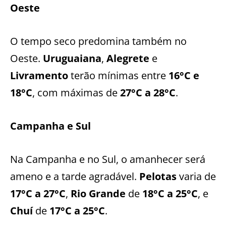
Oeste
O tempo seco predomina também no
Oeste.
Uruguaiana
,
Alegrete
e
Livramento
terão mínimas entre
16°C e
18°C
, com máximas de
27°C a 28°C
.
Campanha e Sul
Na Campanha e no Sul, o amanhecer será
ameno e a tarde agradável.
Pelotas
varia de
17°C a 27°C
,
Rio Grande
de
18°C a 25°C
, e
Chuí
de
17°C a 25°C
.