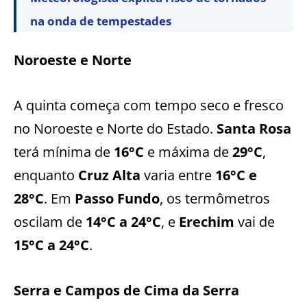
na onda de tempestades
Noroeste e Norte
A quinta começa com tempo seco e fresco
no Noroeste e Norte do Estado.
Santa Rosa
terá mínima de
16°C
e máxima de
29°C
,
enquanto
Cruz Alta
varia entre
16°C e
28°C
. Em
Passo Fundo
, os termômetros
oscilam de
14°C a 24°C
, e
Erechim
vai de
15°C a 24°C
.
Serra e Campos de Cima da Serra