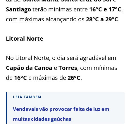
Santiago
terão mínimas entre
16°C e 17°C
,
com máximas alcançando os
28°C a 29°C
.
Litoral Norte
No Litoral Norte, o dia será agradável em
Capão da Canoa
e
Torres
, com mínimas
de
16°C
e máximas de
26°C
.
LEIA TAMBÉM
Vendavais vão provocar falta de luz em
muitas cidades gaúchas