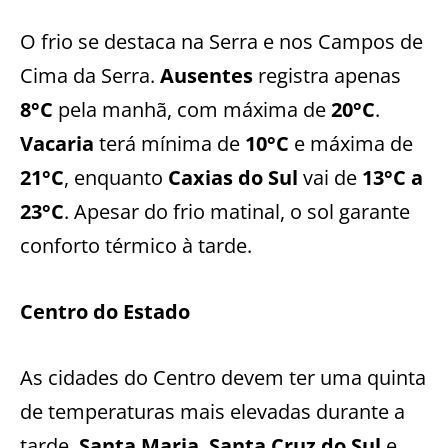
O frio se destaca na Serra e nos Campos de
Cima da Serra.
Ausentes
registra apenas
8°C
pela manhã, com máxima de
20°C
.
Vacaria
terá mínima de
10°C
e máxima de
21°C
, enquanto
Caxias do Sul
vai de
13°C a
23°C
. Apesar do frio matinal, o sol garante
conforto térmico à tarde.
Centro do Estado
As cidades do Centro devem ter uma quinta
de temperaturas mais elevadas durante a
tarde.
Santa Maria
,
Santa Cruz do Sul
e