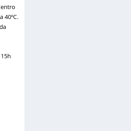
Centro
a 40ºC.
 da
 15h