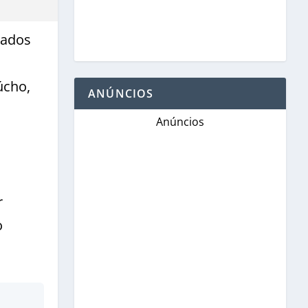
dados
úcho,
ANÚNCIOS
Anúncios
a
r
o