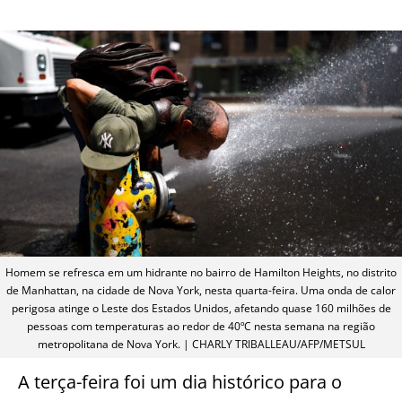
Homem se refresca em um hidrante no bairro de Hamilton Heights, no distrito
de Manhattan, na cidade de Nova York, nesta quarta-feira. Uma onda de calor
perigosa atinge o Leste dos Estados Unidos, afetando quase 160 milhões de
pessoas com temperaturas ao redor de 40ºC nesta semana na região
metropolitana de Nova York. | CHARLY TRIBALLEAU/AFP/METSUL
A terça-feira foi um dia histórico para o