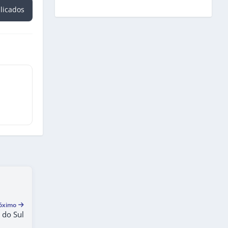
blicados
óximo
 do Sul