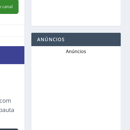
o canal
ANÚNCIOS
Anúncios
a com
 pauta