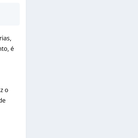
ias,
to, é
z o
de