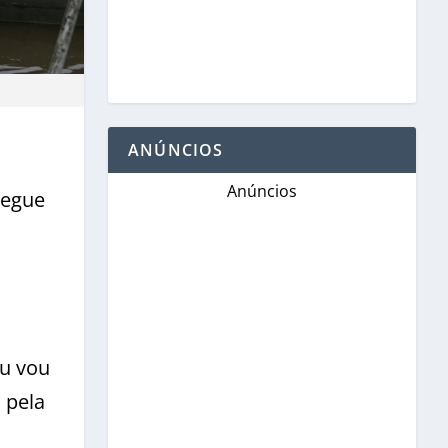
ANÚNCIOS
Anúncios
segue
eu vou
 pela