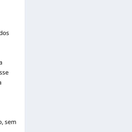
ados
a
esse
a
o, sem