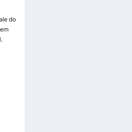
ale do
 sem
.