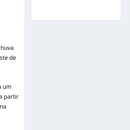
chuva
ste de
 a um
 partir
 na