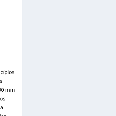
cípios
s
100 mm
mos
 a