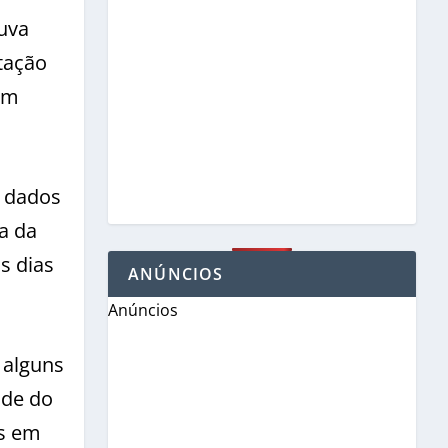
huva
tação
 em
s dados
a da
s dias
ANÚNCIOS
Anúncios
 alguns
nde do
os em