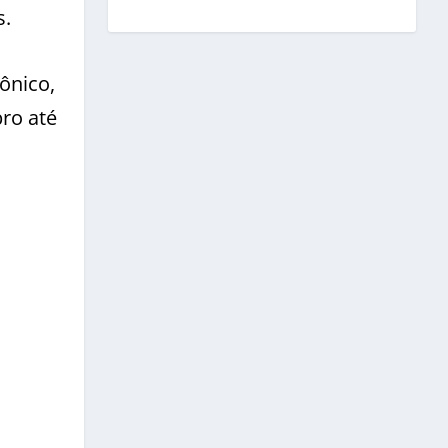
s.
ônico,
ro até