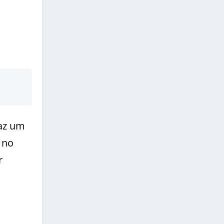
raz um
 no
r