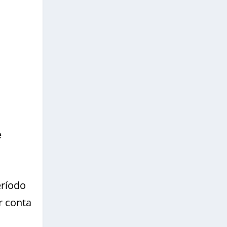
e
eríodo
r conta