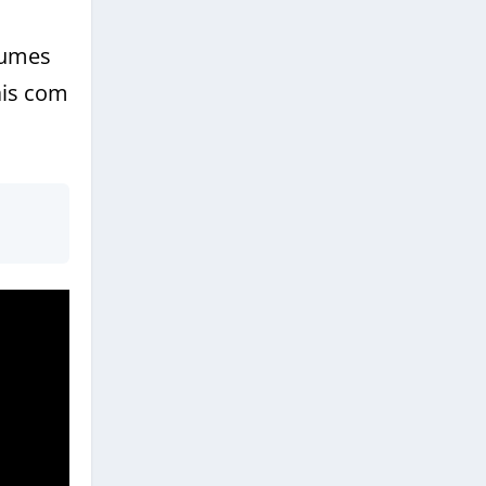
olumes
ais com