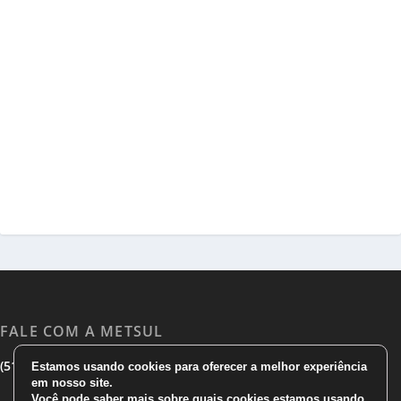
FALE COM A METSUL
|
|
(51) 3533 1983
(51)3785 7752
comercial@metsul.com
Estamos usando cookies para oferecer a melhor experiência
em nosso site.
Você pode saber mais sobre quais cookies estamos usando