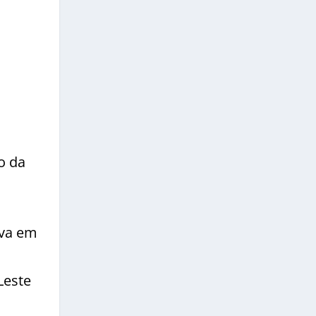
o da
uva em
Leste