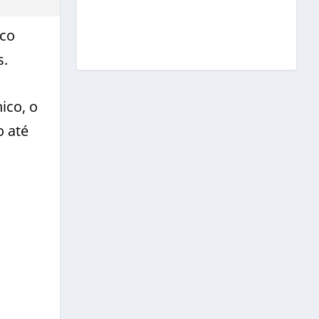
ico
s.
ico, o
o até