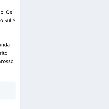
no. Os
o Sul e
unda
rito
Grosso