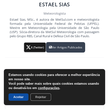
ESTAEL SIAS
Meteorologista
Estael Sias, MSc., é autora de MetSul.com e meteorologista
formada pela Universidade Federal de Pelotas (UFPEL).
Mestre em Meteorologia pela Universidade de São Paulo
(USP). Sócia-diretora da MetSul Meteorologia com passagem
pelo Grupo RBS, Canal Rural e Defesa Civil de São Paulo.
Ver Artigos Publicados
X (Twitter)
Estamos usando cookies para oferecer a melhor experiência
PREVISÃO DO TEMPO PARA A SUA CIDADE
em nosso site.
Você pode saber mais sobre quais cookies estamos usando
ou desativá-los em
configurações
.
Aceitar
Rejeitar
BUSCAR